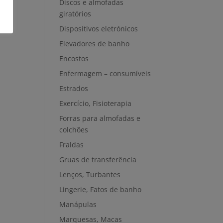
Discos e almofadas
giratórios
Dispositivos eletrónicos
Elevadores de banho
Encostos
Enfermagem – consumíveis
Estrados
Exercício, Fisioterapia
Forras para almofadas e
colchões
Fraldas
Gruas de transferência
Lenços, Turbantes
Lingerie, Fatos de banho
Manápulas
Marquesas, Macas