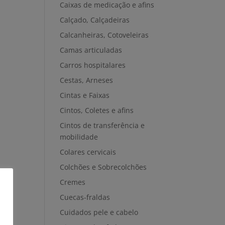
Caixas de medicação e afins
Calçado, Calçadeiras
Calcanheiras, Cotoveleiras
Camas articuladas
Carros hospitalares
Cestas, Arneses
Cintas e Faixas
Cintos, Coletes e afins
Cintos de transferência e
mobilidade
Colares cervicais
Colchões e Sobrecolchões
Cremes
Cuecas-fraldas
Cuidados pele e cabelo