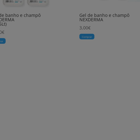
 de banho e champô
Gel de banho e champô
DERMA
NEXDERMA
5Lt)
3,00
€
0
€
Comprar
rar