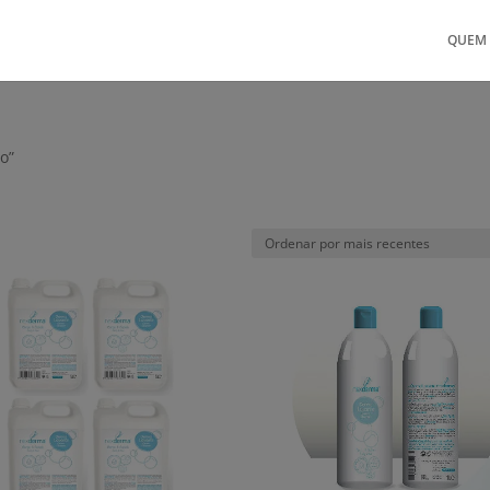
QUEM
o”