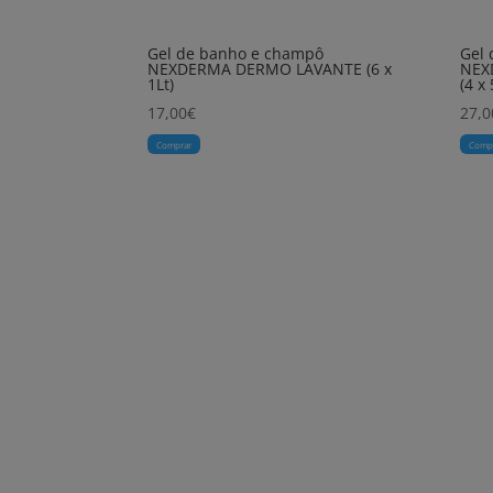
Gel de banho e champô
Gel
NEXDERMA DERMO LAVANTE (6 x
NEX
1Lt)
(4 x 
17,00
€
27,0
Comprar
Comp