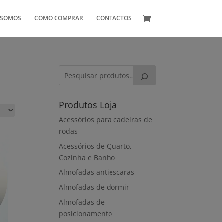
 SOMOS
COMO COMPRAR
CONTACTOS
Produtos Loja
Acessórios para cadeiras de
rodas
Acessórios de Quarto,
Cozinha e Banho
Almofadas antiescaras
Almofadas de dormir
Almofadas de
posicionamento