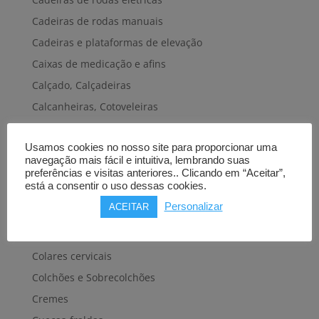
Cadeiras de rodas manuais
Cadeiras e plataformas de elevação
Caixas de medicação e afins
Calçado, Calçadeiras
Calcanheiras, Cotoveleiras
Camas articuladas
Usamos cookies no nosso site para proporcionar uma
Carros hospitalares
navegação mais fácil e intuitiva, lembrando suas
Cestas, Arneses
preferências e visitas anteriores.. Clicando em “Aceitar”,
está a consentir o uso dessas cookies.
Cintas e Faixas
Personalizar
ACEITAR
Cintos, Coletes e afins
Cintos de transferência e mobilidade
Colares cervicais
Colchões e Sobrecolchões
Cremes