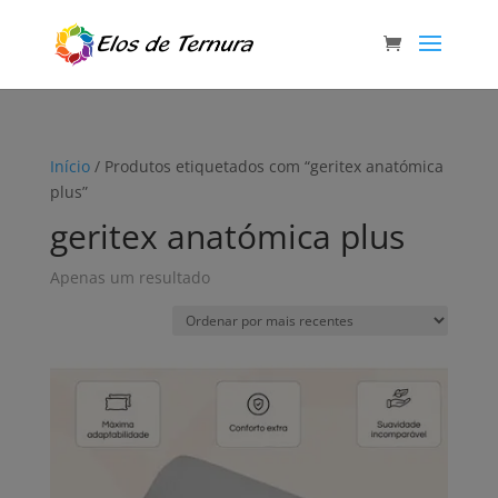
Início
/ Produtos etiquetados com “geritex anatómica
plus”
geritex anatómica plus
Apenas um resultado