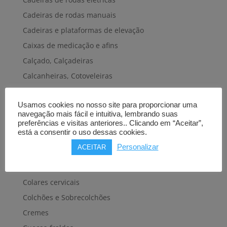
Cadeiras de rodas manuais
Cadeiras e plataformas de elevação
Caixas de medicação e afins
Calçado, Calçadeiras
Calcanheiras, Cotoveleiras
Camas articuladas
Usamos cookies no nosso site para proporcionar uma
Carros hospitalares
navegação mais fácil e intuitiva, lembrando suas
Cestas, Arneses
preferências e visitas anteriores.. Clicando em “Aceitar”,
está a consentir o uso dessas cookies.
Cintas e Faixas
Personalizar
ACEITAR
Cintos, Coletes e afins
Cintos de transferência e mobilidade
Colares cervicais
Colchões e Sobrecolchões
Cremes