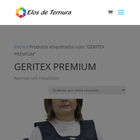
Início
/ Produtos etiquetados com “GERITEX
PREMIUM”
GERITEX PREMIUM
Apenas um resultado