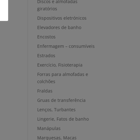
Discos e almofadas
giratórios
Dispositivos eletrónicos
Elevadores de banho
Encostos
Enfermagem – consumíveis
Estrados
Exercício, Fisioterapia
Forras para almofadas e
colchões
Fraldas
Gruas de transferência
Lenços, Turbantes
Lingerie, Fatos de banho
Manápulas
Marquesas, Macas