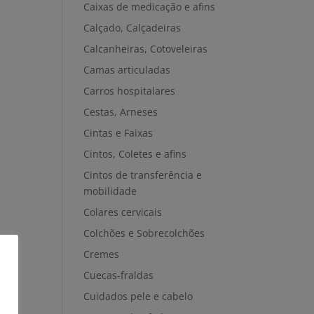
Caixas de medicação e afins
Calçado, Calçadeiras
Calcanheiras, Cotoveleiras
Camas articuladas
Carros hospitalares
Cestas, Arneses
Cintas e Faixas
Cintos, Coletes e afins
Cintos de transferência e
mobilidade
Colares cervicais
Colchões e Sobrecolchões
Cremes
Cuecas-fraldas
Cuidados pele e cabelo