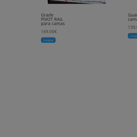
Grade
Guar
PIVOT RAIL
cam
para camas
139,
169,00
€
Comp
Comprar