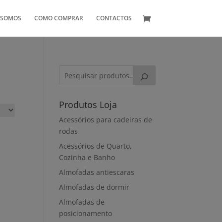
 SOMOS
COMO COMPRAR
CONTACTOS
Produtos Loja
Acessórios para cadeiras de
rodas
Acessórios de Quarto,
Cozinha e Banho
Almofadas antiescaras
Almofadas de dormir
Almofadas de
posicionamento