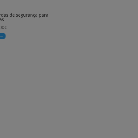
das de segurança para
as
00
€
rar