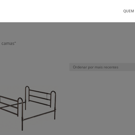
QUEM
a camas”