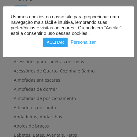
Comprar
Usamos cookies no nosso site para proporcionar uma
navegação mais fácil e intuitiva, lembrando suas
preferências e visitas anteriores.. Clicando em “Aceitar”,
está a consentir o uso dessas cookies.
Personalizar
ACEITAR
Produtos Loja
Acessórios para cadeiras de rodas
Acessórios de Quarto, Cozinha e Banho
Almofadas antiescaras
Almofadas de dormir
Almofadas de posicionamento
Alteadores de sanita
Andadeiras, Andarilhos
Apoios de braços
Babetes, Batas, Aventais, Fatos