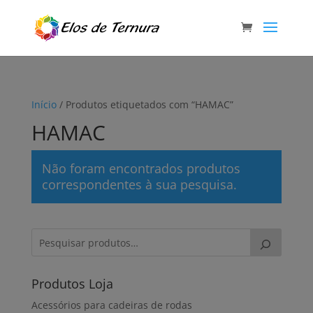
Início
/ Produtos etiquetados com “HAMAC”
HAMAC
Não foram encontrados produtos
correspondentes à sua pesquisa.
Produtos Loja
Acessórios para cadeiras de rodas