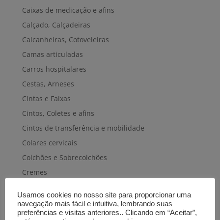
Caixas de medicação e afins
Calçado, Calçadeiras
Calcanheiras, Cotoveleiras
Camas articuladas
Carros hospitalares
Cestas, Arneses
Cintas e Faixas
Cintos, Coletes e afins
Cintos de transferência e mobilidade
Colares cervicais
Colchões e Sobrecolchões
Cremes
Cuecas-fraldas
Usamos cookies no nosso site para proporcionar uma
Cuidados pele e cabelo
navegação mais fácil e intuitiva, lembrando suas
preferências e visitas anteriores.. Clicando em “Aceitar”,
Discos e almofadas giratórios