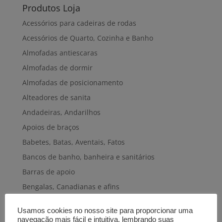
Produtos Loja
Acessórios para cadeiras de rodas
Acessórios de Quarto, Cozinha e Banho
Almofadas antiescaras
Almofadas de dormir
Almofadas de posicionamento
Alteadores de sanita
Andadeiras, Andarilhos
Apoios de braços
Babetes, Batas, Aventais, Fatos
Bancos de banho, banheira e sanitários
Barras de apoio
Bengalas, Canadianas e afins
Cadeiras de banho, banheira e sanitárias
Usamos cookies no nosso site para proporcionar uma
Cadeiras de rodas elétricas
navegação mais fácil e intuitiva, lembrando suas