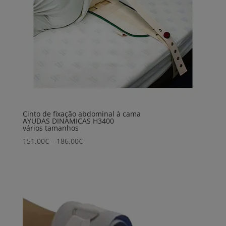
Cinto de fixação abdominal à cama
AYUDAS DINAMICAS H3400
vários tamanhos
Price
151,00
€
–
186,00
€
range:
151,00€
through
186,00€