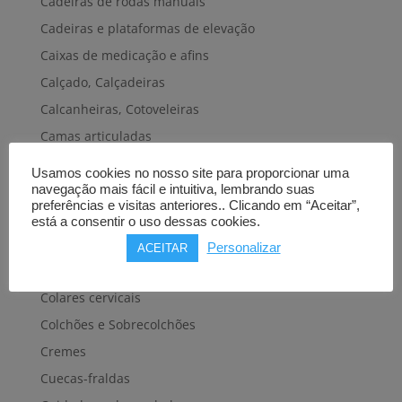
Cadeiras de rodas manuais
Cadeiras e plataformas de elevação
Caixas de medicação e afins
Calçado, Calçadeiras
Calcanheiras, Cotoveleiras
Camas articuladas
Carros hospitalares
Usamos cookies no nosso site para proporcionar uma
Cestas, Arneses
navegação mais fácil e intuitiva, lembrando suas
preferências e visitas anteriores.. Clicando em “Aceitar”,
Cintas e Faixas
está a consentir o uso dessas cookies.
Cintos, Coletes e afins
Personalizar
ACEITAR
Cintos de transferência e mobilidade
Colares cervicais
Colchões e Sobrecolchões
Cremes
Cuecas-fraldas