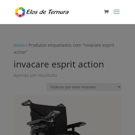
Início
/ Produtos etiquetados com “invacare esprit
action”
invacare esprit action
Apenas um resultado