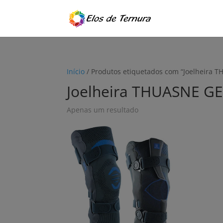
Início
/ Produtos etiquetados com “Joelheira 
Joelheira THUASNE G
Apenas um resultado