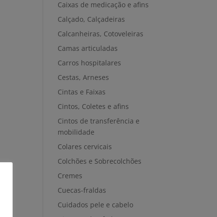
Caixas de medicação e afins
Calçado, Calçadeiras
Calcanheiras, Cotoveleiras
Camas articuladas
Carros hospitalares
Cestas, Arneses
Cintas e Faixas
Cintos, Coletes e afins
Cintos de transferência e
mobilidade
Colares cervicais
Colchões e Sobrecolchões
Cremes
Cuecas-fraldas
Cuidados pele e cabelo