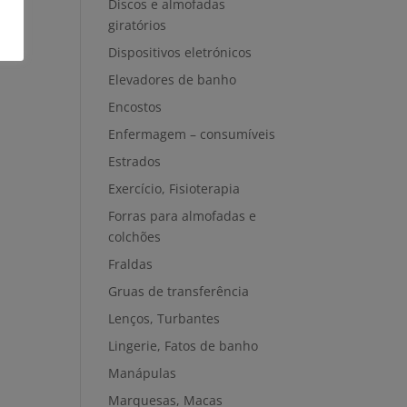
Discos e almofadas
giratórios
Dispositivos eletrónicos
Elevadores de banho
Encostos
Enfermagem – consumíveis
Estrados
Exercício, Fisioterapia
Forras para almofadas e
colchões
Fraldas
Gruas de transferência
Lenços, Turbantes
Lingerie, Fatos de banho
Manápulas
Marquesas, Macas