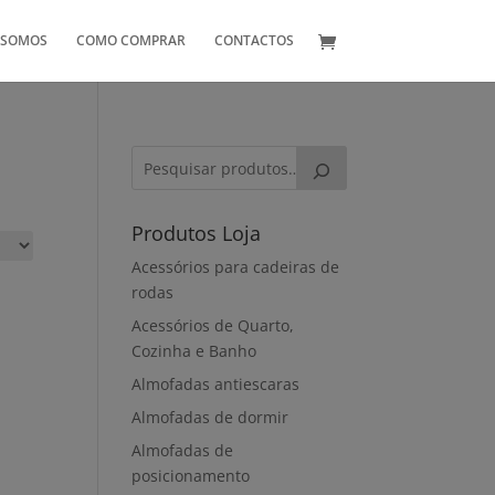
 SOMOS
COMO COMPRAR
CONTACTOS
Produtos Loja
Acessórios para cadeiras de
rodas
Acessórios de Quarto,
Cozinha e Banho
Almofadas antiescaras
Almofadas de dormir
Almofadas de
posicionamento