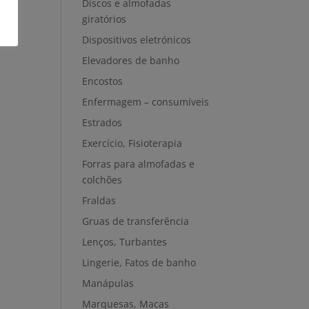
Discos e almofadas
giratórios
Dispositivos eletrónicos
Elevadores de banho
Encostos
Enfermagem – consumíveis
Estrados
Exercício, Fisioterapia
Forras para almofadas e
colchões
Fraldas
Gruas de transferência
Lenços, Turbantes
Lingerie, Fatos de banho
Manápulas
Marquesas, Macas