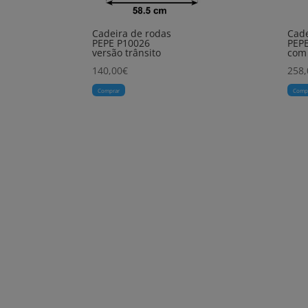
Cadeira de rodas
Cade
PEPE P10026
PEP
versão trânsito
com 
140,00
€
258,
Comprar
Comp