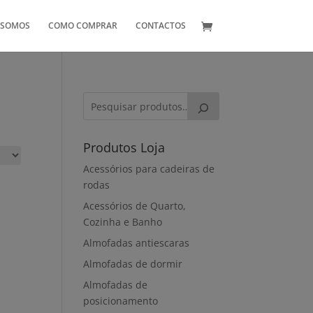
 SOMOS
COMO COMPRAR
CONTACTOS
Produtos Loja
Acessórios para cadeiras de
rodas
Acessórios de Quarto,
Cozinha e Banho
Almofadas antiescaras
Almofadas de dormir
Almofadas de
posicionamento