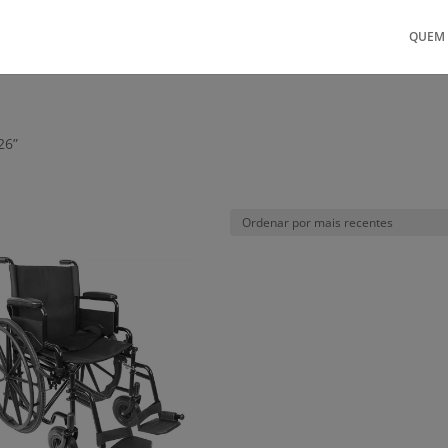
QUEM
26”