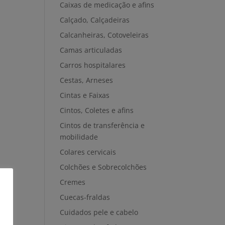
Caixas de medicação e afins
Calçado, Calçadeiras
Calcanheiras, Cotoveleiras
Camas articuladas
Carros hospitalares
Cestas, Arneses
Cintas e Faixas
Cintos, Coletes e afins
Cintos de transferência e
mobilidade
Colares cervicais
Colchões e Sobrecolchões
Cremes
Cuecas-fraldas
Cuidados pele e cabelo