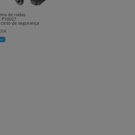
ira de rodas
E P10027
cinto de segurança
00
€
rar