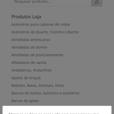
Produtos Loja
Acessórios para cadeiras de rodas
Acessórios de Quarto, Cozinha e Banho
Almofadas antiescaras
Almofadas de dormir
Almofadas de posicionamento
Alteadores de sanita
Andadeiras, Andarilhos
Apoios de braços
Babetes, Batas, Aventais, Fatos
Bancos de banho, banheira e sanitários
Barras de apoio
Bengalas, Canadianas e afins