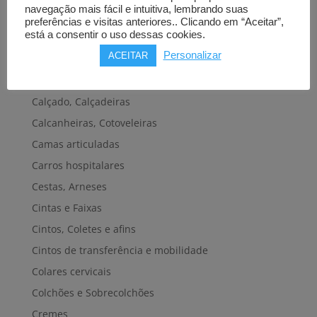
navegação mais fácil e intuitiva, lembrando suas
Cadeiras de rodas elétricas
preferências e visitas anteriores.. Clicando em “Aceitar”,
está a consentir o uso dessas cookies.
Cadeiras de rodas manuais
Personalizar
ACEITAR
Cadeiras e plataformas de elevação
Caixas de medicação e afins
Calçado, Calçadeiras
Calcanheiras, Cotoveleiras
Camas articuladas
Carros hospitalares
Cestas, Arneses
Cintas e Faixas
Cintos, Coletes e afins
Cintos de transferência e mobilidade
Colares cervicais
Colchões e Sobrecolchões
Cremes