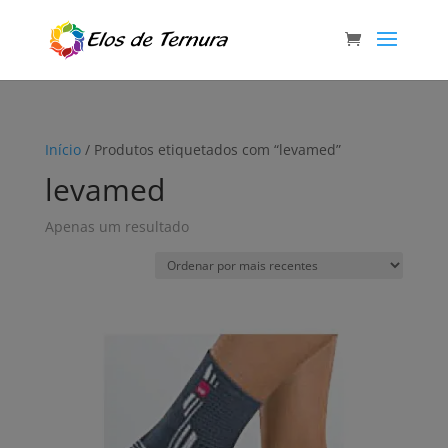
Início
/ Produtos etiquetados com “levamed”
levamed
Apenas um resultado