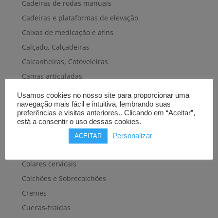
Cadeiras de rodas manuais
Cadeiras e plataformas de elevação
Caixas de medicação e afins
Calçado, Calçadeiras
Calcanheiras, Cotoveleiras
Camas articuladas
Carros hospitalares
Usamos cookies no nosso site para proporcionar uma
navegação mais fácil e intuitiva, lembrando suas
Cestas, Arneses
preferências e visitas anteriores.. Clicando em “Aceitar”,
Cintas e Faixas
está a consentir o uso dessas cookies.
Cintos, Coletes e afins
Personalizar
ACEITAR
Cintos de transferência e mobilidade
Colares cervicais
Colchões e Sobrecolchões
Cremes
Cuecas-fraldas