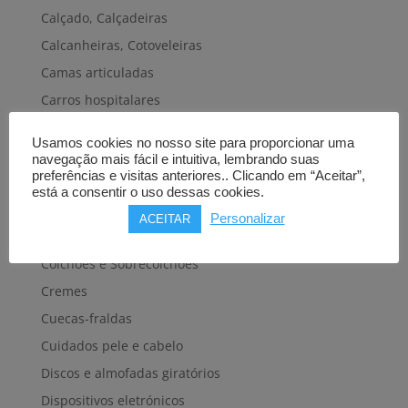
Calçado, Calçadeiras
Calcanheiras, Cotoveleiras
Camas articuladas
Carros hospitalares
Cestas, Arneses
Usamos cookies no nosso site para proporcionar uma
Cintas e Faixas
navegação mais fácil e intuitiva, lembrando suas
preferências e visitas anteriores.. Clicando em “Aceitar”,
Cintos, Coletes e afins
está a consentir o uso dessas cookies.
Cintos de transferência e mobilidade
Personalizar
ACEITAR
Colares cervicais
Colchões e Sobrecolchões
Cremes
Cuecas-fraldas
Cuidados pele e cabelo
Discos e almofadas giratórios
Dispositivos eletrónicos