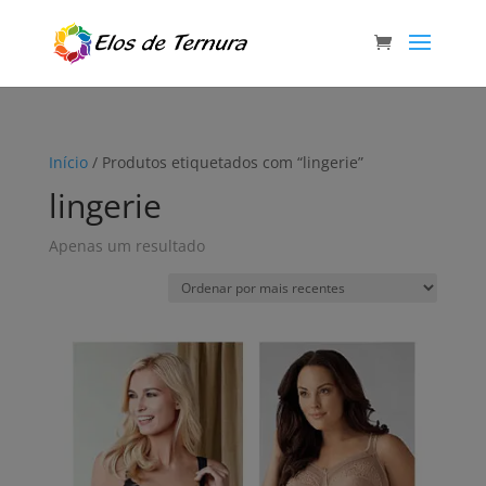
Início
/ Produtos etiquetados com “lingerie”
lingerie
Apenas um resultado