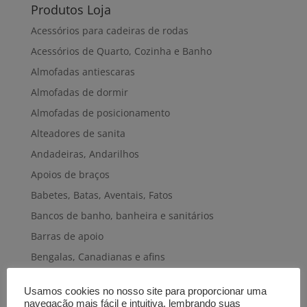
Produtos Loja
Acessórios para cadeiras de rodas
Acessórios de Quarto, Cozinha e Banho
Almofadas antiescaras
Almofadas de dormir
Almofadas de posicionamento
Alteadores de sanita
Andadeiras, Andarilhos
Apoios de braços
Babetes, Batas, Aventais, Fatos
Bancos de banho, banheira e sanitários
Barras de apoio
Bengalas, Canadianas e afins
Cadeiras de banho, banheira e sanitárias
Usamos cookies no nosso site para proporcionar uma
Cadeiras de rodas elétricas
navegação mais fácil e intuitiva, lembrando suas