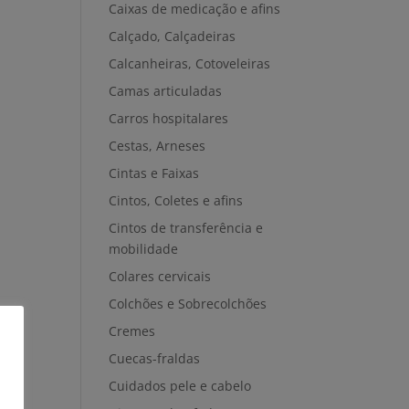
Caixas de medicação e afins
Calçado, Calçadeiras
Calcanheiras, Cotoveleiras
Camas articuladas
Carros hospitalares
Cestas, Arneses
Cintas e Faixas
Cintos, Coletes e afins
Cintos de transferência e
mobilidade
Colares cervicais
Colchões e Sobrecolchões
Cremes
Cuecas-fraldas
Cuidados pele e cabelo