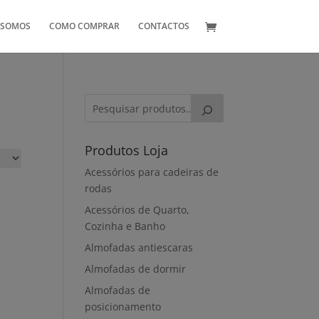
 SOMOS
COMO COMPRAR
CONTACTOS
Produtos Loja
Acessórios para cadeiras de
rodas
Acessórios de Quarto,
Cozinha e Banho
Almofadas antiescaras
Almofadas de dormir
Almofadas de
posicionamento