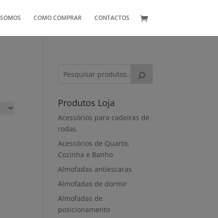
 SOMOS
COMO COMPRAR
CONTACTOS
Produtos Loja
Acessórios para cadeiras de
rodas
Acessórios de Quarto,
Cozinha e Banho
Almofadas antiescaras
Almofadas de dormir
Almofadas de
posicionamento