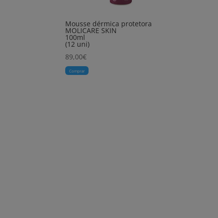
Mousse dérmica protetora
MOLICARE SKIN
100ml
(12 uni)
89,00
€
Comprar