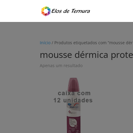
Início
/ Produtos etiquetados com “mousse dé
mousse dérmica prot
Apenas um resultado