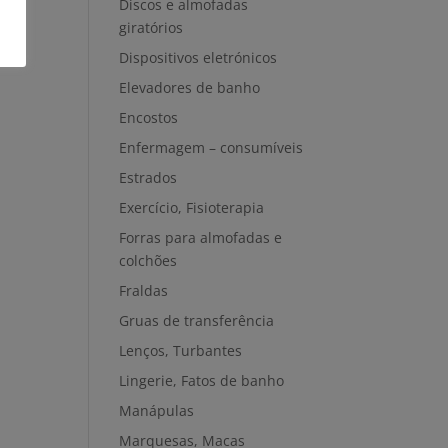
Discos e almofadas
giratórios
Dispositivos eletrónicos
Elevadores de banho
Encostos
Enfermagem – consumíveis
Estrados
Exercício, Fisioterapia
Forras para almofadas e
colchões
Fraldas
Gruas de transferência
Lenços, Turbantes
Lingerie, Fatos de banho
Manápulas
Marquesas, Macas