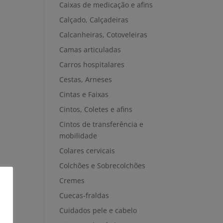
Caixas de medicação e afins
Calçado, Calçadeiras
Calcanheiras, Cotoveleiras
Camas articuladas
Carros hospitalares
Cestas, Arneses
Cintas e Faixas
Cintos, Coletes e afins
Cintos de transferência e
mobilidade
Colares cervicais
Colchões e Sobrecolchões
Cremes
Cuecas-fraldas
Cuidados pele e cabelo