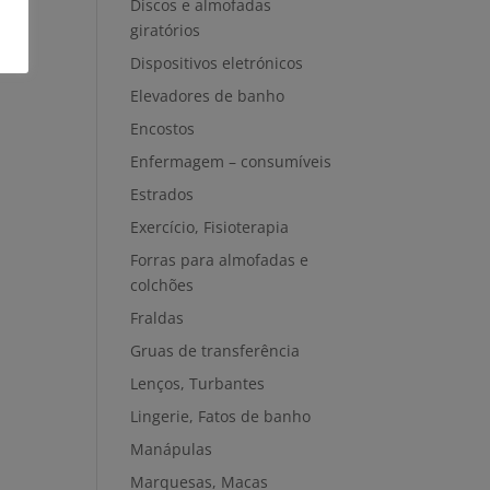
Discos e almofadas
giratórios
Dispositivos eletrónicos
Elevadores de banho
Encostos
Enfermagem – consumíveis
Estrados
Exercício, Fisioterapia
Forras para almofadas e
colchões
Fraldas
Gruas de transferência
Lenços, Turbantes
Lingerie, Fatos de banho
Manápulas
Marquesas, Macas