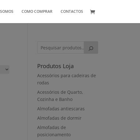
 SOMOS
COMO COMPRAR
CONTACTOS
Produtos Loja
Acessórios para cadeiras de
rodas
Acessórios de Quarto,
Cozinha e Banho
Almofadas antiescaras
Almofadas de dormir
Almofadas de
posicionamento