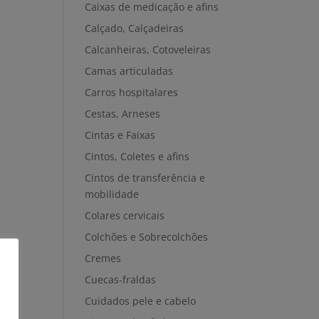
Caixas de medicação e afins
Calçado, Calçadeiras
Calcanheiras, Cotoveleiras
Camas articuladas
Carros hospitalares
Cestas, Arneses
Cintas e Faixas
Cintos, Coletes e afins
Cintos de transferência e
mobilidade
Colares cervicais
Colchões e Sobrecolchões
Cremes
Cuecas-fraldas
Cuidados pele e cabelo