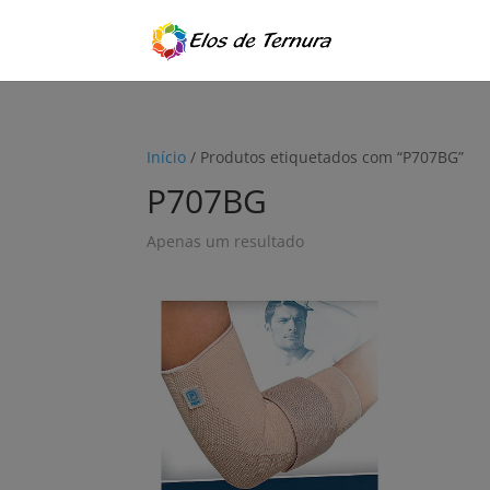
Início
/ Produtos etiquetados com “P707BG”
P707BG
Apenas um resultado