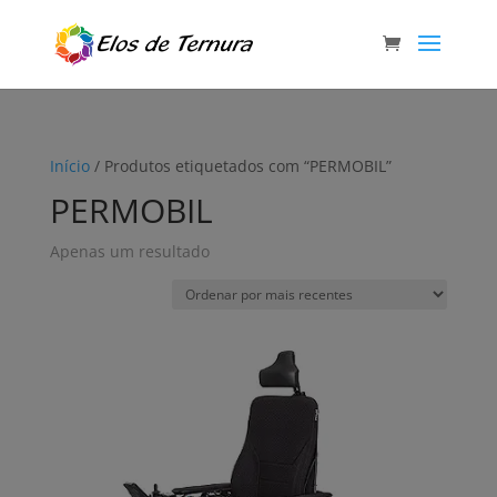
Início
/ Produtos etiquetados com “PERMOBIL”
PERMOBIL
Apenas um resultado