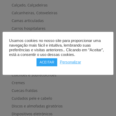
Calçado, Calçadeiras
Calcanheiras, Cotoveleiras
Camas articuladas
Carros hospitalares
Cestas, Arneses
Usamos cookies no nosso site para proporcionar uma
Cintas e Faixas
navegação mais fácil e intuitiva, lembrando suas
preferências e visitas anteriores.. Clicando em “Aceitar”,
Cintos, Coletes e afins
está a consentir o uso dessas cookies.
Cintos de transferência e mobilidade
Personalizar
ACEITAR
Colares cervicais
Colchões e Sobrecolchões
Cremes
Cuecas-fraldas
Cuidados pele e cabelo
Discos e almofadas giratórios
Dispositivos eletrónicos