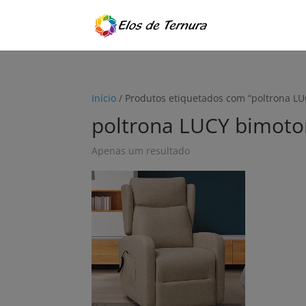
Início
/ Produtos etiquetados com “poltrona LU
poltrona LUCY bimoto
Apenas um resultado