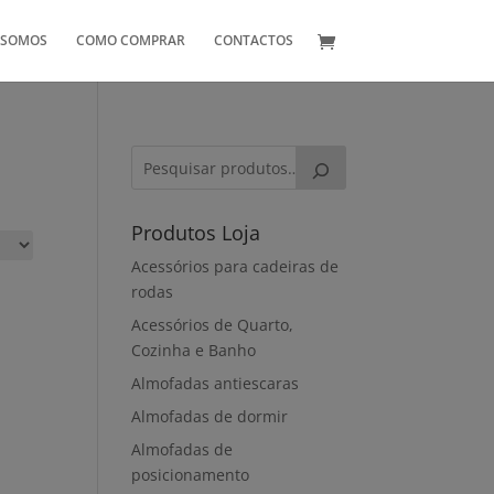
 SOMOS
COMO COMPRAR
CONTACTOS
Produtos Loja
Acessórios para cadeiras de
rodas
Acessórios de Quarto,
Cozinha e Banho
Almofadas antiescaras
Almofadas de dormir
Almofadas de
posicionamento