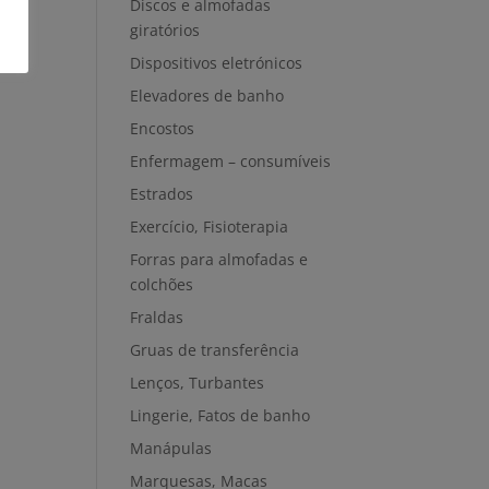
Discos e almofadas
giratórios
Dispositivos eletrónicos
Elevadores de banho
Encostos
Enfermagem – consumíveis
Estrados
Exercício, Fisioterapia
Forras para almofadas e
colchões
Fraldas
Gruas de transferência
Lenços, Turbantes
Lingerie, Fatos de banho
Manápulas
Marquesas, Macas