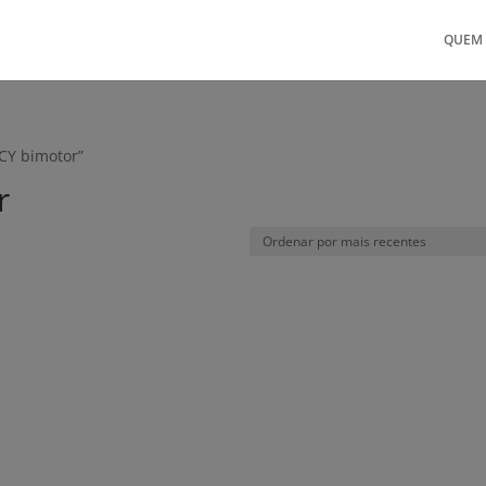
QUEM
CY bimotor”
r