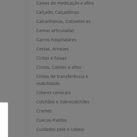
Caixas de medicação e afins
Calçado, Calçadeiras
Calcanheiras, Cotoveleiras
Camas articuladas
Carros hospitalares
Cestas, Arneses
Cintas e Faixas
Cintos, Coletes e afins
Cintos de transferência e
mobilidade
Colares cervicais
Colchões e Sobrecolchões
Cremes
Cuecas-fraldas
Cuidados pele e cabelo