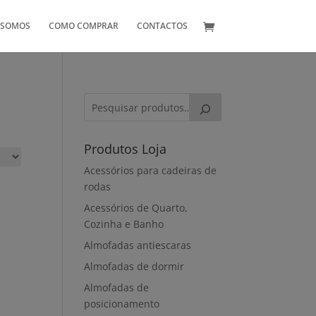
 SOMOS
COMO COMPRAR
CONTACTOS
Produtos Loja
Acessórios para cadeiras de
rodas
Acessórios de Quarto,
Cozinha e Banho
Almofadas antiescaras
Almofadas de dormir
Almofadas de
posicionamento