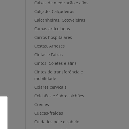
Caixas de medicação e afins
Calçado, Calçadeiras
Calcanheiras, Cotoveleiras
Camas articuladas
Carros hospitalares
Cestas, Arneses
Cintas e Faixas
Cintos, Coletes e afins
Cintos de transferência e
mobilidade
Colares cervicais
Colchões e Sobrecolchões
Cremes
Cuecas-fraldas
Cuidados pele e cabelo