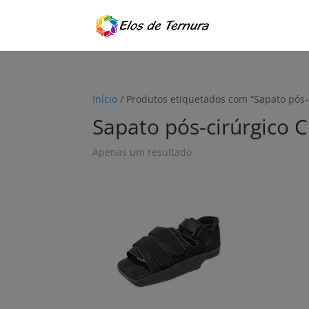
Início
/ Produtos etiquetados com “Sapato pós
Sapato pós-cirúrgico
Apenas um resultado