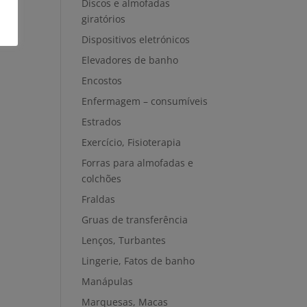
Discos e almofadas
giratórios
Dispositivos eletrónicos
Elevadores de banho
Encostos
Enfermagem – consumíveis
Estrados
Exercício, Fisioterapia
Forras para almofadas e
colchões
Fraldas
Gruas de transferência
Lenços, Turbantes
Lingerie, Fatos de banho
Manápulas
Marquesas, Macas