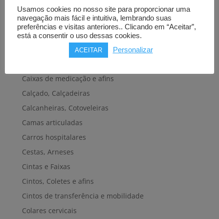
Bengalas, Canadianas e afins
Usamos cookies no nosso site para proporcionar uma
navegação mais fácil e intuitiva, lembrando suas
Cadeiras de banho, banheira e sanitárias
preferências e visitas anteriores.. Clicando em “Aceitar”,
Cadeiras de rodas elétricas
está a consentir o uso dessas cookies.
Cadeiras de rodas manuais
Personalizar
ACEITAR
Cadeiras e plataformas de elevação
Caixas de medicação e afins
Calçado, Calçadeiras
Calcanheiras, Cotoveleiras
Camas articuladas
Carros hospitalares
Cestas, Arneses
Cintas e Faixas
Cintos, Coletes e afins
Cintos de transferência e mobilidade
Colares cervicais