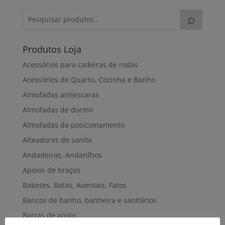
Produtos Loja
Acessórios para cadeiras de rodas
Acessórios de Quarto, Cozinha e Banho
Almofadas antiescaras
Almofadas de dormir
Almofadas de posicionamento
Alteadores de sanita
Andadeiras, Andarilhos
Apoios de braços
Babetes, Batas, Aventais, Fatos
Bancos de banho, banheira e sanitários
Barras de apoio