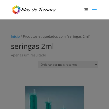
Início
/ Produtos etiquetados com “seringas 2ml”
seringas 2ml
Apenas um resultado