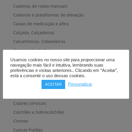
Cadeiras de rodas manuais
Cadeiras e plataformas de elevação
Caixas de medicação e afins
Calçado, Calçadeiras
Calcanheiras, Cotoveleiras
Camas articuladas
Carros hospitalares
Usamos cookies no nosso site para proporcionar uma
navegação mais fácil e intuitiva, lembrando suas
Cestas, Arneses
preferências e visitas anteriores.. Clicando em “Aceitar”,
está a consentir o uso dessas cookies.
Cintas e Faixas
Personalizar
ACEITAR
Cintos, Coletes e afins
Cintos de transferência e mobilidade
Colares cervicais
Colchões e Sobrecolchões
Cremes
Cuecas-fraldas