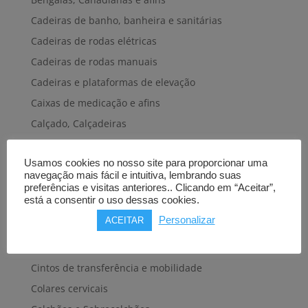
Cadeiras de banho, banheira e sanitárias
Cadeiras de rodas elétricas
Cadeiras de rodas manuais
Cadeiras e plataformas de elevação
Caixas de medicação e afins
Calçado, Calçadeiras
Calcanheiras, Cotoveleiras
Usamos cookies no nosso site para proporcionar uma
Camas articuladas
navegação mais fácil e intuitiva, lembrando suas
Carros hospitalares
preferências e visitas anteriores.. Clicando em “Aceitar”,
está a consentir o uso dessas cookies.
Cestas, Arneses
Personalizar
ACEITAR
Cintas e Faixas
Cintos, Coletes e afins
Cintos de transferência e mobilidade
Colares cervicais