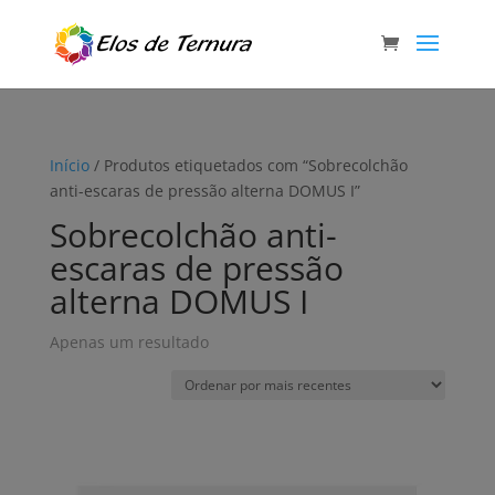
Início
/ Produtos etiquetados com “Sobrecolchão
anti-escaras de pressão alterna DOMUS I”
Sobrecolchão anti-
escaras de pressão
alterna DOMUS I
Apenas um resultado