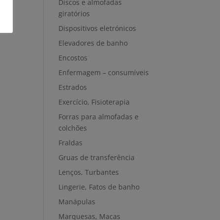
Discos e almofadas
giratórios
Dispositivos eletrónicos
Elevadores de banho
Encostos
Enfermagem – consumíveis
Estrados
Exercício, Fisioterapia
Forras para almofadas e
colchões
Fraldas
Gruas de transferência
Lenços, Turbantes
Lingerie, Fatos de banho
Manápulas
Marquesas, Macas