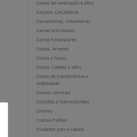
Caixas de medicação e afins
Calçado, Calçadeiras
Calcanheiras, Cotoveleiras
Camas articuladas
Carros hospitalares
Cestas, Arneses
Cintas e Faixas
Cintos, Coletes e afins
Cintos de transferência e
mobilidade
Colares cervicais
Colchões e Sobrecolchões
Cremes
Cuecas-fraldas
Cuidados pele e cabelo