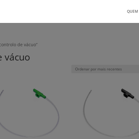
QUEM
controlo de vácuo”
e vácuo