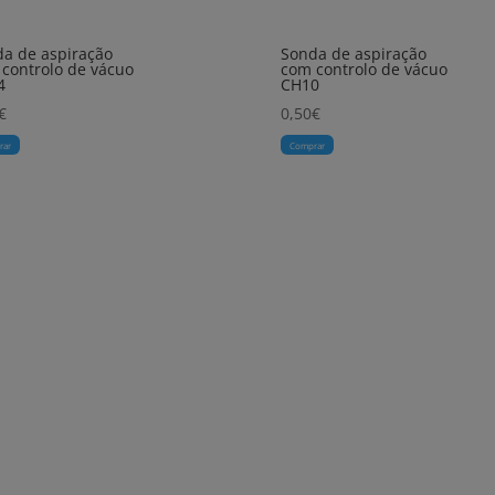
a de aspiração
Sonda de aspiração
controlo de vácuo
com controlo de vácuo
4
CH10
€
0,50
€
rar
Comprar