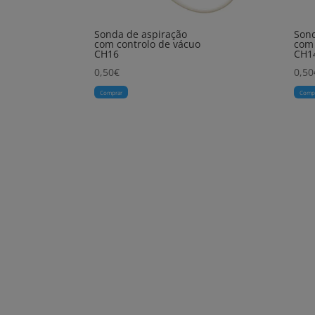
Sonda de aspiração
Sond
com controlo de vácuo
com 
CH16
CH1
0,50
€
0,50
Comprar
Comp