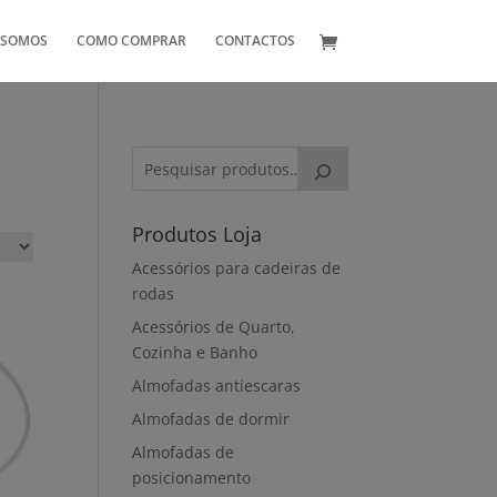
 SOMOS
COMO COMPRAR
CONTACTOS
Produtos Loja
Acessórios para cadeiras de
rodas
Acessórios de Quarto,
Cozinha e Banho
Almofadas antiescaras
Almofadas de dormir
Almofadas de
posicionamento