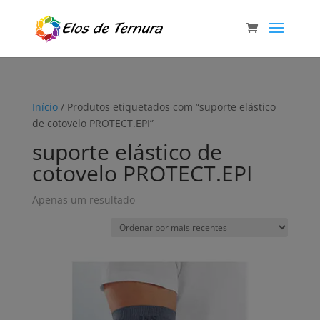
Início
/ Produtos etiquetados com “suporte elástico
de cotovelo PROTECT.EPI”
suporte elástico de
cotovelo PROTECT.EPI
Apenas um resultado