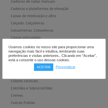
Cadeiras de rodas manuais
Cadeiras e plataformas de elevação
Caixas de medicação e afins
Calçado, Calçadeiras
Calcanheiras, Cotoveleiras
Camas articuladas
Carros hospitalares
Usamos cookies no nosso site para proporcionar uma
navegação mais fácil e intuitiva, lembrando suas
Cestas, Arneses
preferências e visitas anteriores.. Clicando em “Aceitar”,
Cintas e Faixas
está a consentir o uso dessas cookies.
Cintos, Coletes e afins
Personalizar
ACEITAR
Cintos de transferência e mobilidade
Colares cervicais
Colchões e Sobrecolchões
Cremes
Cuecas-fraldas