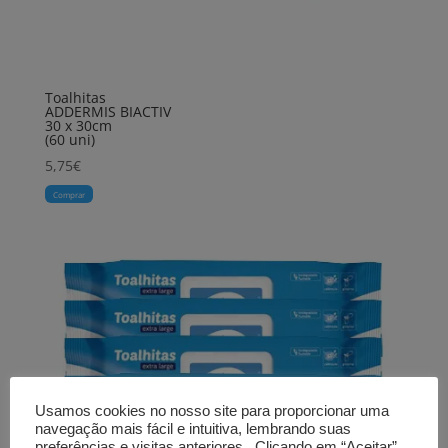
Toalhitas
ADDERMIS BIACTIV
30 x 30cm
(60 uni)
5,75
€
Comprar
Usamos cookies no nosso site para proporcionar uma
navegação mais fácil e intuitiva, lembrando suas
preferências e visitas anteriores.. Clicando em “Aceitar”,