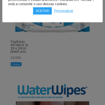
está a consentir o uso dessas cookies.
Personalizar
ACEITAR
Toalhitas
INTIMUS XL
29 x 20cm
(8x60 uni)
23,00
€
Comprar