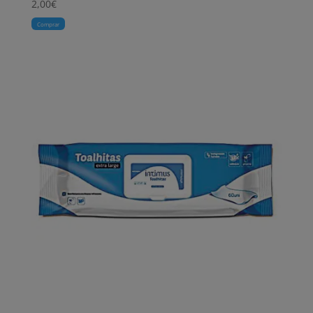
2,00
€
Comprar