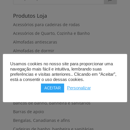
Produtos Loja
Acessórios para cadeiras de rodas
Acessórios de Quarto, Cozinha e Banho
Almofadas antiescaras
Almofadas de dormir
Almofadas de posicionamento
Usamos cookies no nosso site para proporcionar uma
Alteadores de sanita
navegação mais fácil e intuitiva, lembrando suas
preferências e visitas anteriores.. Clicando em “Aceitar”,
Andadeiras, Andarilhos
está a consentir o uso dessas cookies.
Apoios de braços
Personalizar
ACEITAR
Babetes, Batas, Aventais, Fatos
Bancos de banho, banheira e sanitários
Barras de apoio
Bengalas, Canadianas e afins
Cadeiras de banho, banheira e sanitárias