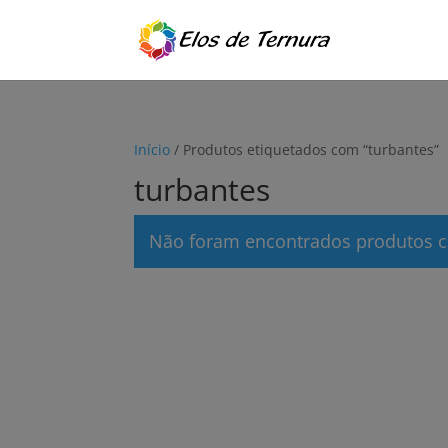
Início
/ Produtos etiquetados com “turbantes”
turbantes
Não foram encontrados produtos c