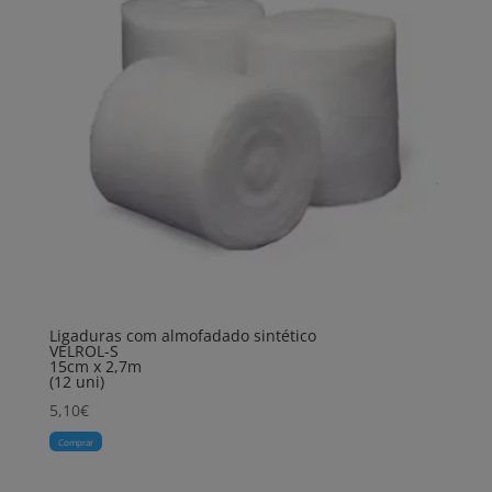
Ligaduras com almofadado sintético
VELROL-S
15cm x 2,7m
(12 uni)
5,10
€
Comprar