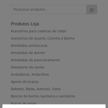
Produtos Loja
Acessórios para cadeiras de rodas
Acessórios de Quarto, Cozinha e Banho
Almofadas antiescaras
Almofadas de dormir
Almofadas de posicionamento
Alteadores de sanita
Andadeiras, Andarilhos
Apoios de braços
Babetes, Batas, Aventais, Fatos
Bancos de banho, banheira e sanitários
Barras de apoio