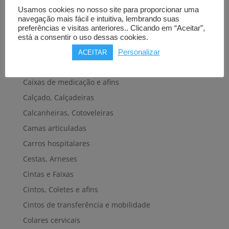
Bengalas, Canadianas e afins
Usamos cookies no nosso site para proporcionar uma
navegação mais fácil e intuitiva, lembrando suas
Cadeiras de banho, banheira e sanitárias
preferências e visitas anteriores.. Clicando em “Aceitar”,
Cadeiras de rodas elétricas
está a consentir o uso dessas cookies.
Cadeiras de rodas manuais
Personalizar
ACEITAR
Cadeiras e plataformas de elevação
Caixas de medicação e afins
Calçado, Calçadeiras
Calcanheiras, Cotoveleiras
Camas articuladas
Carros hospitalares
Cestas, Arneses
Cintas e Faixas
Cintos, Coletes e afins
Cintos de transferência e mobilidade
Colares cervicais