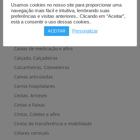
Bengalas, Canadianas e afins
Usamos cookies no nosso site para proporcionar uma
Cadeiras de banho, banheira e sanitárias
navegação mais fácil e intuitiva, lembrando suas
preferências e visitas anteriores.. Clicando em “Aceitar”,
Cadeiras de rodas elétricas
está a consentir o uso dessas cookies.
Cadeiras de rodas manuais
Personalizar
ACEITAR
Cadeiras e plataformas de elevação
Caixas de medicação e afins
Calçado, Calçadeiras
Calcanheiras, Cotoveleiras
Camas articuladas
Carros hospitalares
Cestas, Arneses
Cintas e Faixas
Cintos, Coletes e afins
Cintos de transferência e mobilidade
Colares cervicais