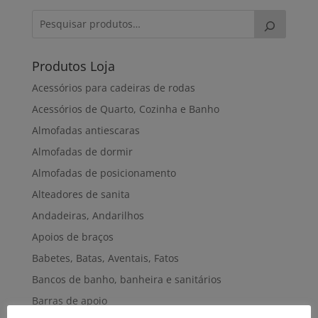
Produtos Loja
Acessórios para cadeiras de rodas
Acessórios de Quarto, Cozinha e Banho
Almofadas antiescaras
Almofadas de dormir
Almofadas de posicionamento
Alteadores de sanita
Andadeiras, Andarilhos
Apoios de braços
Babetes, Batas, Aventais, Fatos
Bancos de banho, banheira e sanitários
Barras de apoio