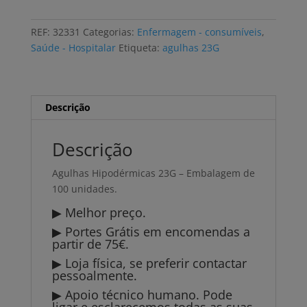
hipodérmicas
esterilizadas
REF:
32331
Categorias:
Enfermagem - consumíveis
,
23G
Saúde - Hospitalar
Etiqueta:
agulhas 23G
0,6
x
25mm
(100
Descrição
uni)
Descrição
Agulhas Hipodérmicas 23G – Embalagem de
100 unidades.
▶ Melhor preço.
▶ Portes Grátis em encomendas a
partir de 75€.
▶ Loja física, se preferir contactar
pessoalmente.
▶ Apoio técnico humano. Pode