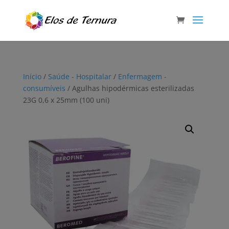
Início
/
Saúde - Hospitalar
/
Enfermagem -
consumíveis
/ Agulhas hipodérmicas esterilizadas
23G 0,6 x 25mm (100 uni)