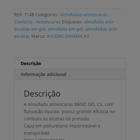
antiescaras
AYUDAS
REF:
7148
Categorias:
Almofadas antiescaras
,
DINAMICAS
Conforto - Antiescaras
Etiquetas:
almofada anti-
BASIC
escaras em gel
,
almofada em gel
,
almofadas anti-
GEL
escaras
Marca:
AYUDAS DINAMICAS
ferradura
Descrição
Informação adicional
Descrição
A Almofada antiescaras BASIC GEL C5, com
flutuação líquida, possui grande eficácia no
combate às úlceras de pressão.
Capa em poliuretano impermeável e
transpirável.