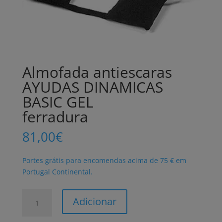
Almofada antiescaras
AYUDAS DINAMICAS
BASIC GEL
ferradura
81,00
€
Portes grátis para encomendas acima de 75 € em
Portugal Continental.
Quantidade
Adicionar
de
Almofada