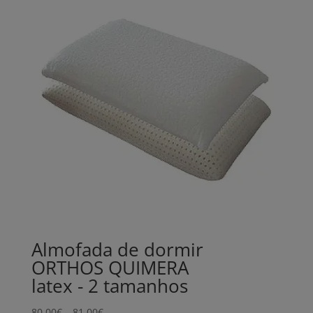
Almofada de dormir
ORTHOS QUIMERA
latex - 2 tamanhos
Price
80,00
€
–
81,00
€