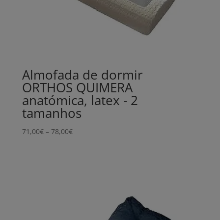
Almofada de dormir
ORTHOS QUIMERA
anatómica, latex - 2
tamanhos
Price
71,00
€
–
78,00
€
range:
71,00€
through
78,00€