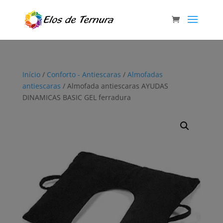
Início
/
Conforto - Antiescaras
/
Almofadas
antiescaras
/ Almofada antiescaras AYUDAS
DINAMICAS BASIC GEL ferradura