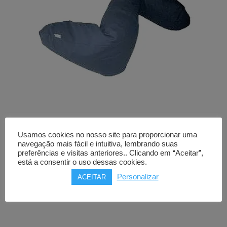
Almofada postural decúbito
Usamos cookies no nosso site para proporcionar uma
ORTHOS flocos latex
navegação mais fácil e intuitiva, lembrando suas
preferências e visitas anteriores.. Clicando em “Aceitar”,
está a consentir o uso dessas cookies.
91,00
€
Personalizar
ACEITAR
Comprar