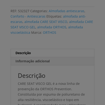
antiescaras
ORTHOS
REF:
532327
Categorias:
Almofadas antiescaras
,
CARE
Conforto - Antiescaras
Etiquetas:
almofada anti-
SEAT
escaras
,
almofada CARE SEAT VISCO
,
almofada CARE
VGEL
SEAT VISCO GEL
,
almofada ORTHOS
,
almofada
com
viscoelástica
Marca:
ORTHOS
abertura
Descrição
Informação adicional
Descrição
CARE SEAT VISCO GEL é a nova linha de
prevenção da ORTHOS Prevention.
Constituída por espuma de poliuretano de
alta resiliência, viscoelástico e topo em