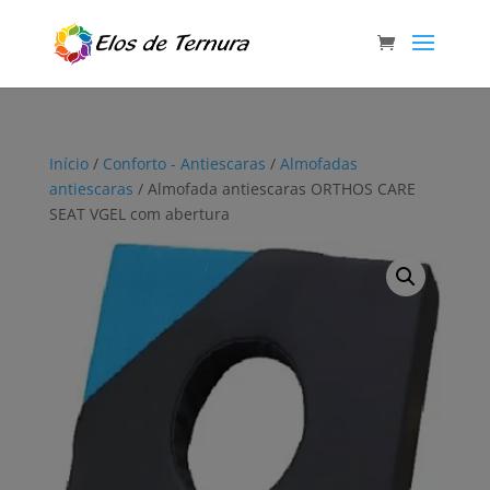
Início
/
Conforto - Antiescaras
/
Almofadas
antiescaras
/ Almofada antiescaras ORTHOS CARE
SEAT VGEL com abertura