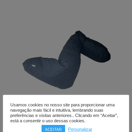
Usamos cookies no nosso site para proporcionar uma
navegação mais fácil e intuitiva, lembrando suas
preferências e visitas anteriores.. Clicando em “Aceitar”,
Almofada postural decúbito
está a consentir o uso dessas cookies.
ORTHOS flocos latex
Personalizar
ACEITAR