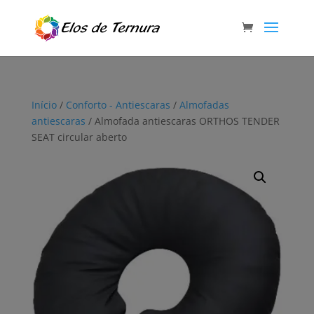
Início
/
Conforto - Antiescaras
/
Almofadas
antiescaras
/ Almofada antiescaras ORTHOS TENDER
SEAT circular aberto