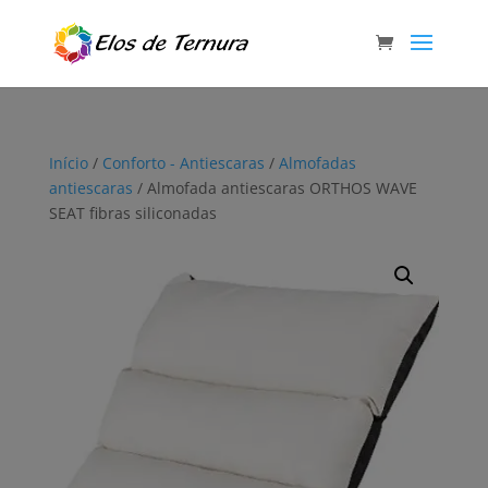
Início
/
Conforto - Antiescaras
/
Almofadas
antiescaras
/ Almofada antiescaras ORTHOS WAVE
SEAT fibras siliconadas