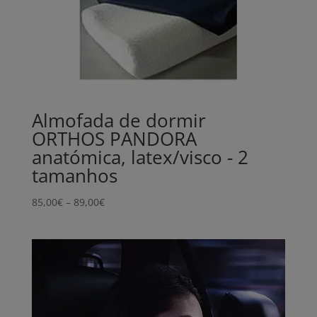
Almofada de dormir
ORTHOS PANDORA
anatómica, latex/visco - 2
tamanhos
Price
85,00
€
–
89,00
€
range:
85,00€
through
89,00€