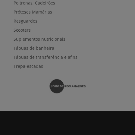
Poltronas, Cadeirões
Próteses Mamárias
Resguardos
Scooters
Suplementos nutricionais
Tábuas de banheira
Tábuas de transferência e afins
Trepa-escadas