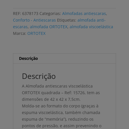
antiescaras
ORTOTEX
REF:
6378173
Categorias:
Almofadas antiescaras
,
viscoelástica
Conforto - Antiescaras
Etiquetas:
almofada anti-
42x42x7,5cm
escaras
,
almofada ORTOTEX
,
almofada viscoelástica
Marca:
ORTOTEX
Descrição
Descrição
A Almofada antiescaras viscoelástica
ORTOTEX quadrada – Ref: 15726, tem as
dimensões de 42 x 42 x 7,5cm.
Molda-se ao formato do corpo (graças à
espuma viscoelástica, também chamada
espuma de “memória”), reduzindo os
pontos de pressão, e assim prevenindo o