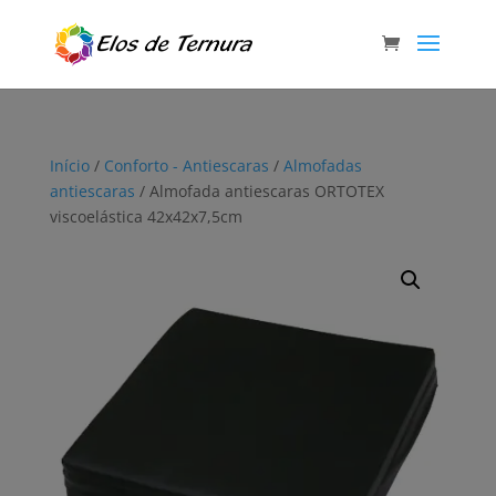
Início
/
Conforto - Antiescaras
/
Almofadas
antiescaras
/ Almofada antiescaras ORTOTEX
viscoelástica 42x42x7,5cm