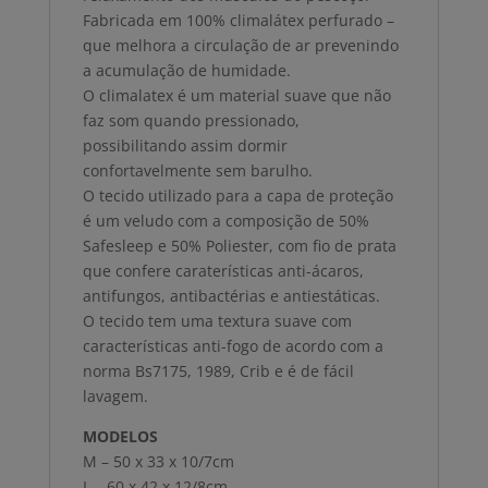
Fabricada em 100% climalátex perfurado –
que melhora a circulação de ar prevenindo
a acumulação de humidade.
O climalatex é um material suave que não
faz som quando pressionado,
possibilitando assim dormir
confortavelmente sem barulho.
O tecido utilizado para a capa de proteção
é um veludo com a composição de 50%
Safesleep e 50% Poliester, com fio de prata
que confere caraterísticas anti-ácaros,
antifungos, antibactérias e antiestáticas.
O tecido tem uma textura suave com
características anti-fogo de acordo com a
norma Bs7175, 1989, Crib e é de fácil
lavagem.
MODELOS
M – 50 x 33 x 10/7cm
L – 60 x 42 x 12/8cm