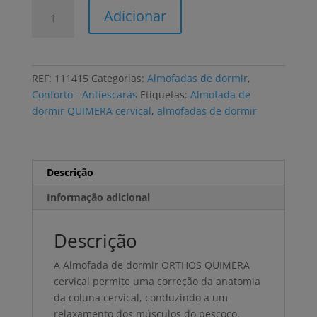
Quantidade
Adicionar
de
Almofada
de
dormir
REF:
111415
Categorias:
Almofadas de dormir
,
ORTHOS
Conforto - Antiescaras
Etiquetas:
Almofada de
QUIMERA
dormir QUIMERA cervical
,
almofadas de dormir
anatómica,
latex
-
2
Descrição
tamanhos
Informação adicional
Descrição
A Almofada de dormir ORTHOS QUIMERA
cervical permite uma correção da anatomia
da coluna cervical, conduzindo a um
relaxamento dos músculos do pescoço.