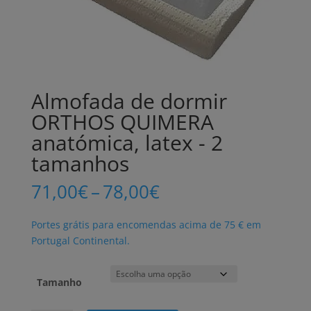
Almofada de dormir
ORTHOS QUIMERA
anatómica, latex - 2
tamanhos
Price
71,00
€
–
78,00
€
range:
71,00€
Portes grátis para encomendas acima de 75 € em
through
Portugal Continental.
78,00€
Tamanho