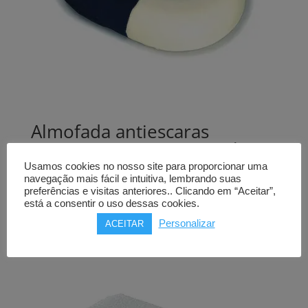
Almofada antiescaras
AYUDAS DINAMICAS oval,
espuma
Usamos cookies no nosso site para proporcionar uma
navegação mais fácil e intuitiva, lembrando suas
preferências e visitas anteriores.. Clicando em “Aceitar”,
45,00
€
está a consentir o uso dessas cookies.
Comprar
Personalizar
ACEITAR