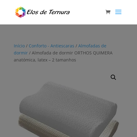
Início
/
Conforto - Antiescaras
/
Almofadas de
dormir
/ Almofada de dormir ORTHOS QUIMERA
anatómica, latex – 2 tamanhos