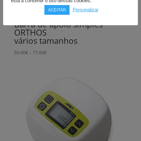
está a consentir o uso dessas cookies.
Personalizar
ACEITAR
Barra de apoio simples
ORTHOS
vários tamanhos
Price
50,00
€
–
77,00
€
range:
50,00€
through
77,00€