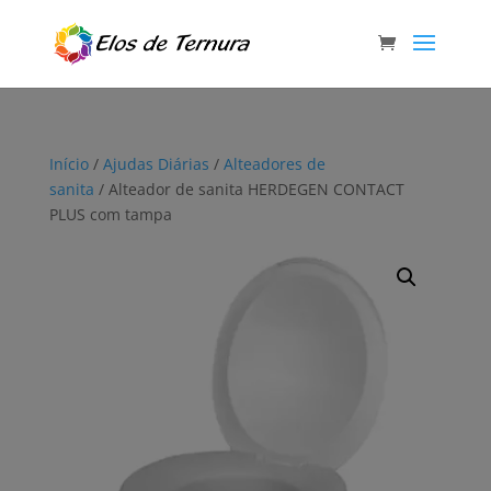
Início
/
Ajudas Diárias
/
Alteadores de
sanita
/ Alteador de sanita HERDEGEN CONTACT
PLUS com tampa