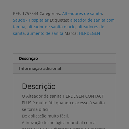
de
sanita
REF:
1757544
Categorias:
Alteadores de sanita
,
HERDEGEN
Saúde - Hospitalar
Etiquetas:
alteador de sanita com
CONTACT
tampa
,
alteador de sanita macio
,
alteadores de
PLUS
sanita
,
aumento de sanita
Marca:
HERDEGEN
com
tampa
Descrição
Informação adicional
Descrição
O Alteador de sanita HERDEGEN CONTACT
PLUS é muito útil quando o acesso à sanita
se torna difícil.
De aplicação muito fácil.
A inovação tecnológica mundial com a