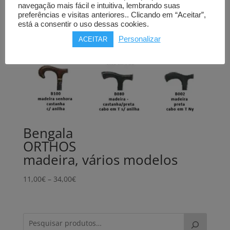
navegação mais fácil e intuitiva, lembrando suas
preferências e visitas anteriores.. Clicando em “Aceitar”,
está a consentir o uso dessas cookies.
Personalizar
ACEITAR
Bengala
ORTHOS
madeira, vários modelos
Price
11,00
€
–
34,00
€
range:
11,00€
through
34,00€