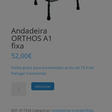
Andadeira
ORTHOS A1
fixa
52,00
€
Portes grátis para encomendas acima de 75 € em
Portugal Continental.
Quantidade
Adicionar
de
Andadeira
ORTHOS
A1
REF:
817334
Categorias:
Andadeiras e andarilhos
,