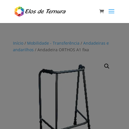
Início
/
Mobilidade - Transferência
/
Andadeiras e
andarilhos
/ Andadeira ORTHOS A1 fixa