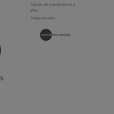
Tábuas de transferência e
afins
Trepa-escadas
s
0€
h