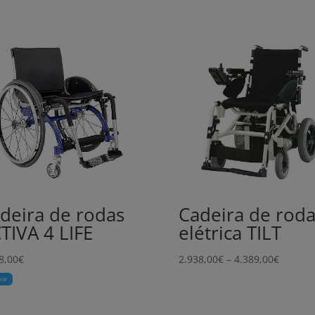
deira de rodas
Cadeira de roda
TIVA 4 LIFE
elétrica TILT
Price
8,00
€
2.938,00
€
–
4.389,00
€
range:
rar
2.938,0
throug