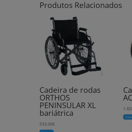
Produtos Relacionados
Cadeira de rodas
Ca
ORTHOS
AC
PENINSULAR XL
1.82
bariátrica
Comp
533,00
€