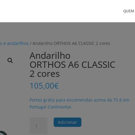
QUEM
s e andarilhos
/ Andarilho ORTHOS A6 CLASSIC 2 cores
Andarilho
ORTHOS A6 CLASSIC
2 cores
105,00
€
Portes grátis para encomendas acima de 75 € em
Portugal Continental.
Quantidade
Adicionar
de
Andarilho