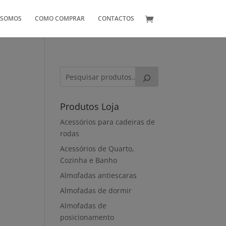
 SOMOS
COMO COMPRAR
CONTACTOS
Produtos Loja
Acessórios para cadeiras de
rodas
Acessórios de Quarto,
Cozinha e Banho
Almofadas antiescaras
Almofadas de dormir
Almofadas de
posicionamento