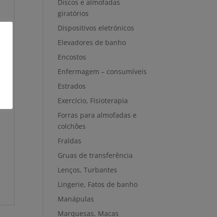
Discos e almofadas
giratórios
Dispositivos eletrónicos
Elevadores de banho
Encostos
Enfermagem – consumíveis
Estrados
Exercício, Fisioterapia
Forras para almofadas e
colchões
Fraldas
Gruas de transferência
Lenços, Turbantes
Lingerie, Fatos de banho
Manápulas
Marquesas, Macas