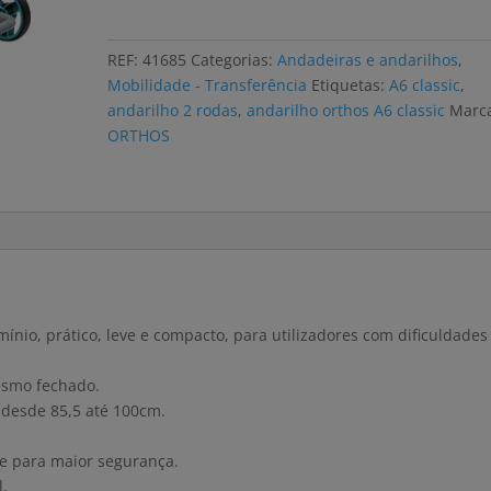
ORTHOS
A6
REF:
41685
Categorias:
Andadeiras e andarilhos
,
CLASSIC
Mobilidade - Transferência
Etiquetas:
A6 classic
,
2
andarilho 2 rodas
,
andarilho orthos A6 classic
Marc
cores
ORTHOS
nio, prático, leve e compacto, para utilizadores com dificuldades
esmo fechado.
 desde 85,5 até 100cm.
e para maior segurança.
l.