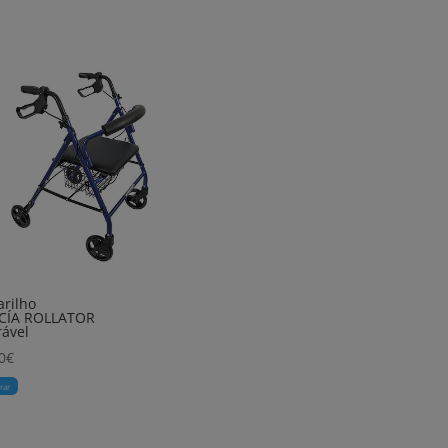
rilho
CÍA ROLLATOR
ável
0
€
rar