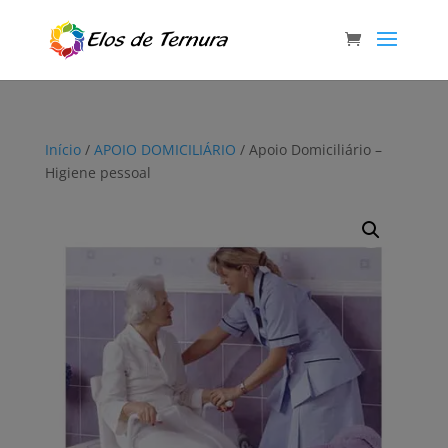
Início
/
APOIO DOMICILIÁRIO
/ Apoio Domiciliário –
Higiene pessoal