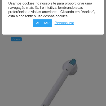
Usamos cookies no nosso site para proporcionar uma
navegação mais fácil e intuitiva, lembrando suas
Pedaleira para exercício
preferências e visitas anteriores.. Clicando em “Aceitar”,
MORETTI CROSSY FOLDY
está a consentir o uso dessas cookies.
encartável
Personalizar
ACEITAR
52,00
€
Comprar