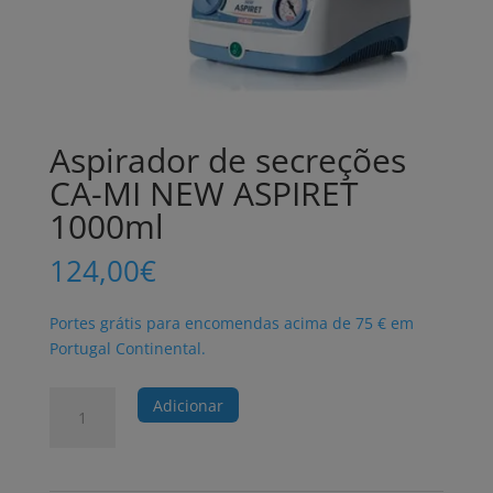
Aspirador de secreções
CA-MI NEW ASPIRET
1000ml
124,00
€
Portes grátis para encomendas acima de 75 € em
Portugal Continental.
Quantidade
Adicionar
de
Aspirador
de