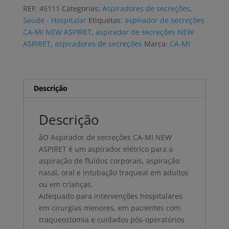
secreções
REF:
45111
Categorias:
Aspiradores de secreções
,
CA-
Saúde - Hospitalar
Etiquetas:
aspirador de secreções
MI
CA-MI NEW ASPIRET
,
aspirador de secreções NEW
NEW
ASPIRET
,
aspiradores de secreções
Marca:
CA-MI
ASPIRET
1000ml
Descrição
Descrição
ãO Aspirador de secreções CA-MI NEW
ASPIRET é um aspirador elétrico para a
aspiração de fluídos corporais, aspiração
nasal, oral e intubação traqueal em adultos
ou em crianças.
Adequado para intervenções hospitalares
em cirurgias menores, em pacientes com
traqueostomia e cuidados pós-operatórios