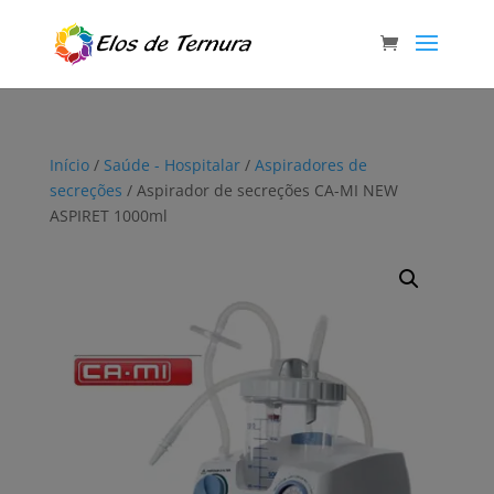
Início
/
Saúde - Hospitalar
/
Aspiradores de
secreções
/ Aspirador de secreções CA-MI NEW
ASPIRET 1000ml