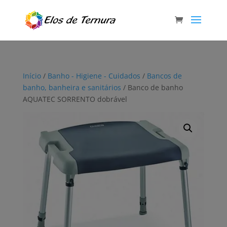
Início
/
Banho - Higiene - Cuidados
/
Bancos de
banho, banheira e sanitários
/ Banco de banho
AQUATEC SORRENTO dobrável