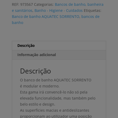
banho
REF:
973567
Categorias:
Bancos de banho, banheira
AQUATEC
e sanitários
,
Banho - Higiene - Cuidados
Etiquetas:
SORRENTO
Banco de banho AQUATEC SORRENTO
,
bancos de
dobrável
banho
Descrição
Informação adicional
Descrição
O banco de banho AQUATEC SORRENTO
é modular e moderno.
Esta gama irá convencê-lo não só pela
elevada funcionalidade, mas também pelo
belo estilo e design.
As superfícies macias e antideslizantes
proporcionam ao utilizador uma posição