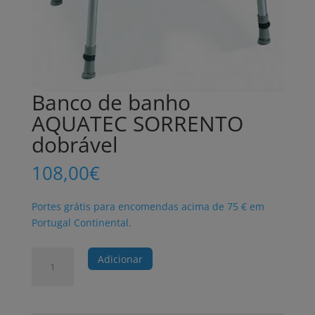
Banco de banho
AQUATEC SORRENTO
dobrável
108,00
€
Portes grátis para encomendas acima de 75 € em
Portugal Continental.
Quantidade
Adicionar
de
Banco
de