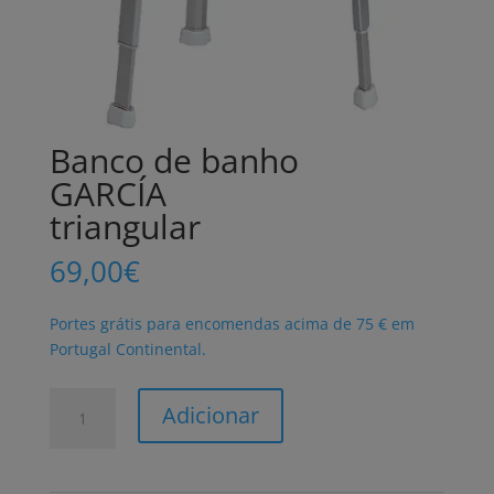
Banco de banho
GARCÍA
triangular
69,00
€
Portes grátis para encomendas acima de 75 € em
Portugal Continental.
Quantidade
Adicionar
de
Banco
de