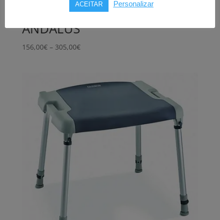
Personalizar
ACEITAR
Cadeira sanitária ORTHOS
ANDALUS
Price
156,00
€
–
305,00
€
range:
156,00€
through
305,00€