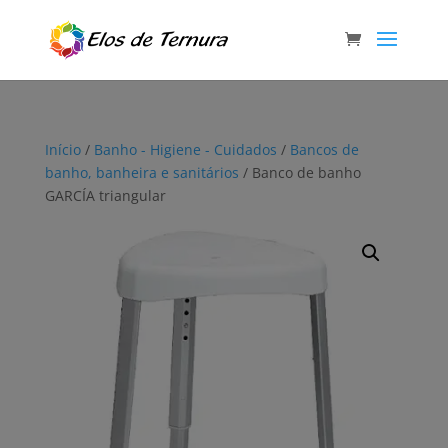
Início
/
Banho - Higiene - Cuidados
/
Bancos de
banho, banheira e sanitários
/ Banco de banho
GARCÍA triangular