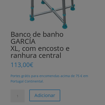
Banco de banho
GARCÍA
XL, com encosto e
ranhura central
113,00
€
Portes grátis para encomendas acima de 75 € em
Portugal Continental.
Quantidade
Adicionar
de
Banco