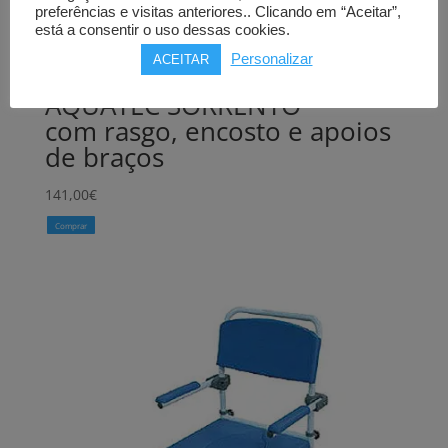
preferências e visitas anteriores.. Clicando em “Aceitar”,
está a consentir o uso dessas cookies.
Personalizar
ACEITAR
Banco de banho
AQUATEC SORRENTO
com rasgo, encosto e apoios
de braços
141,00
€
Comprar