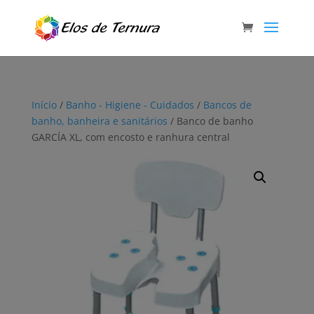
Início
/
Banho - Higiene - Cuidados
/
Bancos de
banho, banheira e sanitários
/ Banco de banho
GARCÍA XL, com encosto e ranhura central