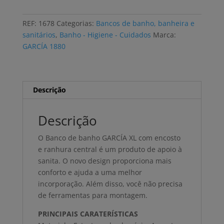
de
banho
REF:
1678
Categorias:
Bancos de banho, banheira e
GARCÍA
sanitários
,
Banho - Higiene - Cuidados
Marca:
XL,
GARCÍA 1880
com
encosto
e
ranhura
Descrição
central
Descrição
O Banco de banho GARCÍA XL com encosto
e ranhura central é um produto de apoio à
sanita. O novo design proporciona mais
conforto e ajuda a uma melhor
incorporação. Além disso, você não precisa
de ferramentas para montagem.
PRINCIPAIS CARATERÍSTICAS