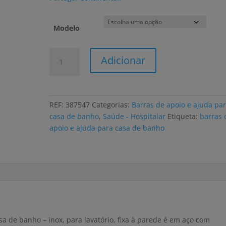
Modelo
Quantidade
Adicionar
de
Barra
de
apoio
REF:
387547
Categorias:
Barras de apoio e ajuda pa
ORTHOS
casa de banho
,
Saúde - Hospitalar
Etiqueta:
barras 
para
apoio e ajuda para casa de banho
casa
de
banho
inox,
para
lavatório,
fixa
à
a de banho – inox, para lavatório, fixa à parede é em aço com