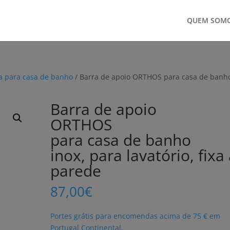
QUEM SOM
da para casa de banho
/ Barra de apoio ORTHOS para casa de banh
Barra de apoio
ORTHOS
para casa de banho
inox, para lavatório, fixa
parede
87,00
€
Portes grátis para encomendas acima de 75 € em
Portugal Continental.