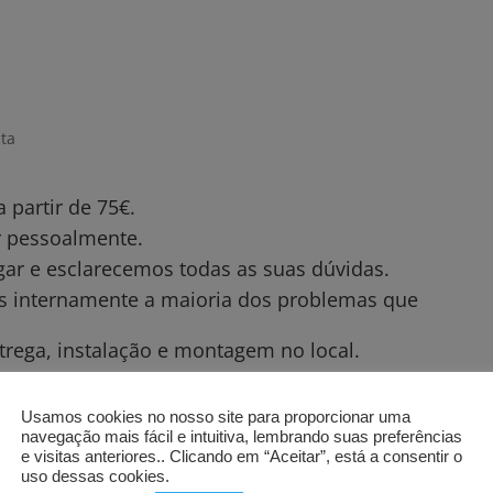
parede
ita
partir de 75€.
ar pessoalmente.
gar e esclarecemos todas as suas dúvidas.
os internamente a maioria dos problemas que
trega, instalação e montagem no local.
Usamos cookies no nosso site para proporcionar uma
navegação mais fácil e intuitiva, lembrando suas preferências
e visitas anteriores.. Clicando em “Aceitar”, está a consentir o
uso dessas cookies.