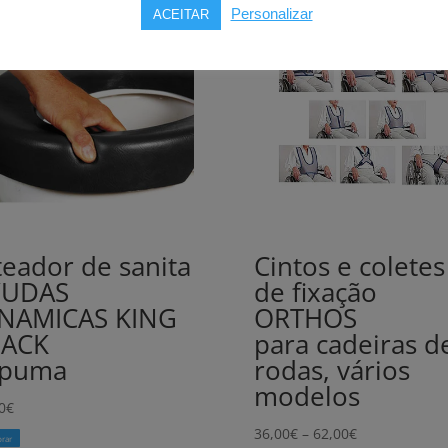
Personalizar
ACEITAR
teador de sanita
Cintos e coletes
YUDAS
de fixação
NAMICAS KING
ORTHOS
LACK
para cadeiras d
spuma
rodas, vários
modelos
0
€
Price
36,00
€
–
62,00
€
rar