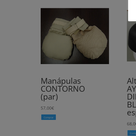
Manápulas
Al
CONTORNO
A
(par)
DI
B
57,00
€
e
Comprar
68,0
Comp