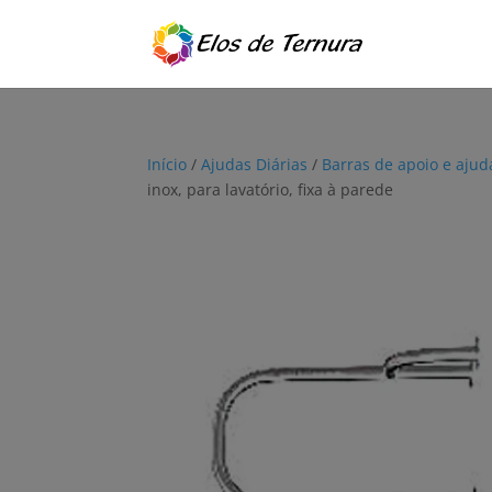
Início
/
Ajudas Diárias
/
Barras de apoio e aju
inox, para lavatório, fixa à parede