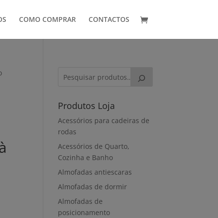
OS
COMO COMPRAR
CONTACTOS
o
Produtos Loja
Acessórios para cadeiras de
rodas
 à
Acessórios de Quarto,
Cozinha e Banho
Almofadas antiescaras
Almofadas de dormir
Almofadas de
posicionamento