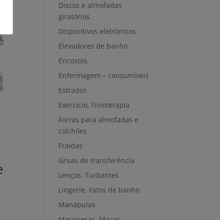
Discos e almofadas
giratórios
Dispositivos eletrónicos
Elevadores de banho
Encostos
Enfermagem – consumíveis
Estrados
Exercício, Fisioterapia
Forras para almofadas e
colchões
Fraldas
Gruas de transferência
e
Lenços, Turbantes
Lingerie, Fatos de banho
Manápulas
Marquesas, Macas