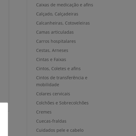
Caixas de medicação e afins
Calçado, Calçadeiras
Calcanheiras, Cotoveleiras
Camas articuladas
Carros hospitalares
Cestas, Arneses
Cintas e Faixas
Cintos, Coletes e afins
Cintos de transferência e
mobilidade
Colares cervicais
Colchões e Sobrecolchões
Cremes
Cuecas-fraldas
Cuidados pele e cabelo