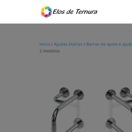
Início
/
Ajudas Diárias
/
Barras de apoio e aju
2 modelos