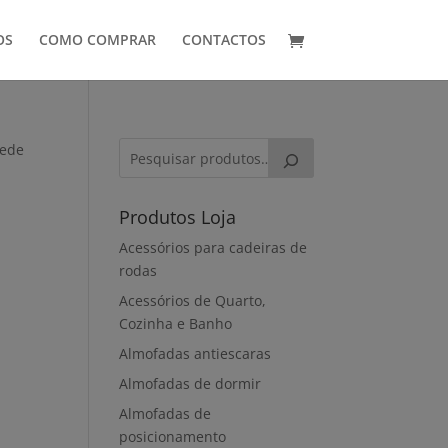
OS
COMO COMPRAR
CONTACTOS
rede
Produtos Loja
Acessórios para cadeiras de
rodas
Acessórios de Quarto,
Cozinha e Banho
Almofadas antiescaras
Almofadas de dormir
Almofadas de
posicionamento