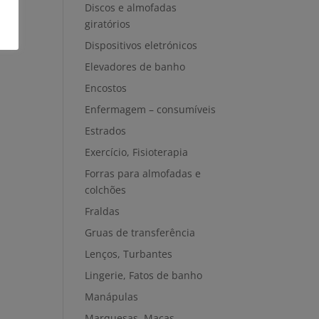
Discos e almofadas
giratórios
Dispositivos eletrónicos
Elevadores de banho
Encostos
Enfermagem – consumíveis
Estrados
Exercício, Fisioterapia
Forras para almofadas e
colchões
Fraldas
Gruas de transferência
Lenços, Turbantes
Lingerie, Fatos de banho
Manápulas
Marquesas, Macas