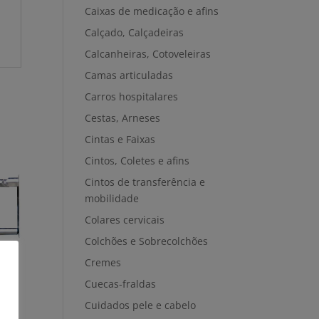
Caixas de medicação e afins
Calçado, Calçadeiras
Calcanheiras, Cotoveleiras
Camas articuladas
Carros hospitalares
Cestas, Arneses
Cintas e Faixas
Cintos, Coletes e afins
Cintos de transferência e
mobilidade
Colares cervicais
Colchões e Sobrecolchões
Cremes
Cuecas-fraldas
Cuidados pele e cabelo