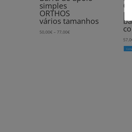
simples
O
ORTHOS
pa
vários tamanhos
b
co
Price
50,00
€
–
77,00
€
range:
57,0
50,00€
Comp
through
77,00€