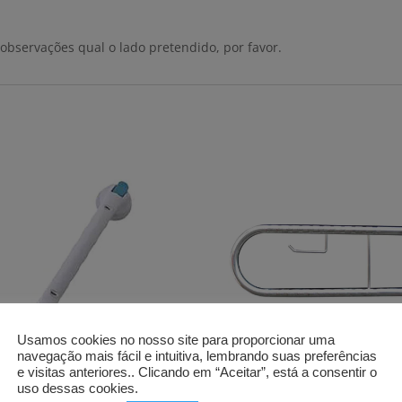
bservações qual o lado pretendido, por favor.
Usamos cookies no nosso site para proporcionar uma
navegação mais fácil e intuitiva, lembrando suas preferências
e visitas anteriores.. Clicando em “Aceitar”, está a consentir o
rra de apoio
Barra de apoio
uso dessas cookies.