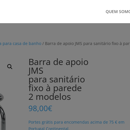
QUEM SOM
da para casa de banho
/ Barra de apoio JMS para sanitário fixo à pa
Barra de apoio
JMS
para sanitário
fixo à parede
2 modelos
98,00
€
Portes grátis para encomendas acima de 75 € em
Portugal Continental.