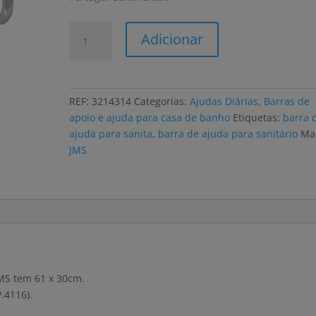
Quantidade
Adicionar
de
Barra
de
apoio
REF:
3214314
Categorias:
Ajudas Diárias
,
Barras de
JMS
apoio e ajuda para casa de banho
Etiquetas:
barra 
para
ajuda para sanita
,
barra de ajuda para sanitário
Ma
sanitário
JMS
fixo
à
parede
2
modelos
JMS tem 61 x 30cm.
.4116).