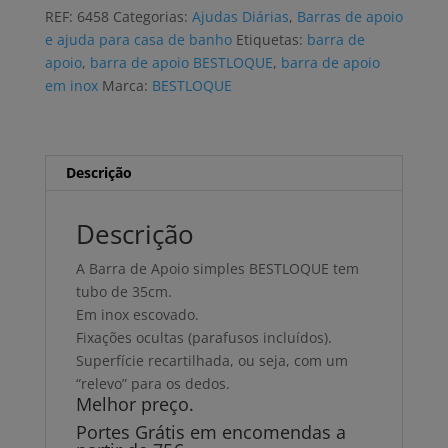
apoio
REF:
6458
Categorias:
Ajudas Diárias
,
Barras de apoio
simples
e ajuda para casa de banho
Etiquetas:
barra de
BESTLOQUE
apoio
,
barra de apoio BESTLOQUE
,
barra de apoio
50cm
em inox
Marca:
BESTLOQUE
Descrição
Descrição
A Barra de Apoio simples BESTLOQUE tem
tubo de 35cm.
Em inox escovado.
Fixações ocultas (parafusos incluídos).
Superfície recartilhada, ou seja, com um
“relevo” para os dedos.
Melhor preço.
Portes Grátis em encomendas a