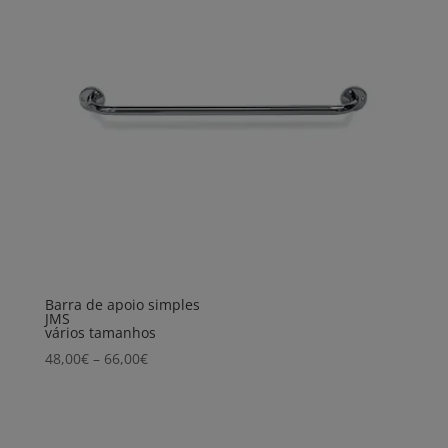
Barra de apoio simples
JMS
vários tamanhos
Price
48,00
€
–
66,00
€
range:
48,00€
through