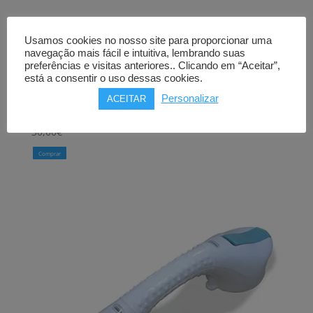
Usamos cookies no nosso site para proporcionar uma
Barra de apoio
navegação mais fácil e intuitiva, lembrando suas
REBELDE
preferências e visitas anteriores.. Clicando em “Aceitar”,
está a consentir o uso dessas cookies.
com ventosas
Personalizar
30cm
ACEITAR
30,00
€
Comprar