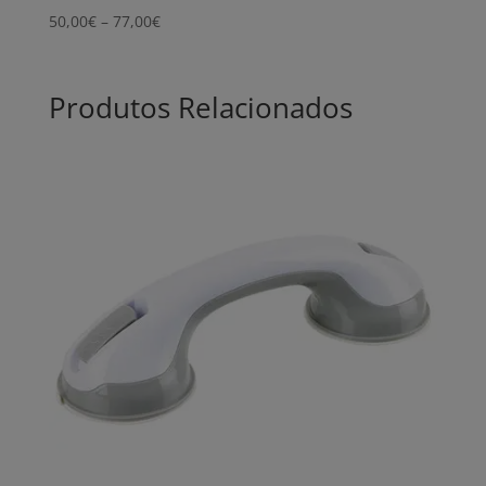
Price
50,00
€
–
77,00
€
range:
50,00€
through
Produtos Relacionados
77,00€