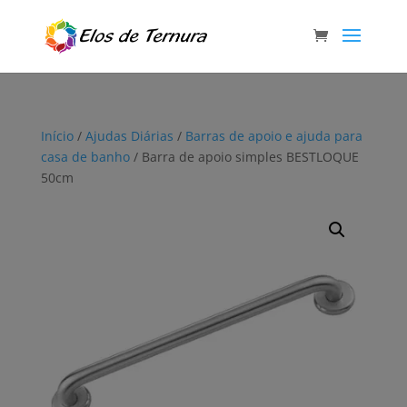
Início
/
Ajudas Diárias
/
Barras de apoio e ajuda para
casa de banho
/ Barra de apoio simples BESTLOQUE
50cm