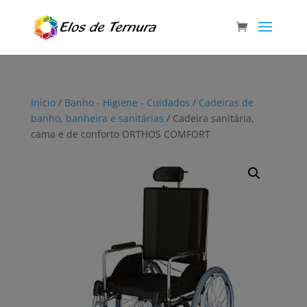
Início
/
Banho - Higiene - Cuidados
/
Cadeiras de
banho, banheira e sanitárias
/ Cadeira sanitária,
cama e de conforto ORTHOS COMFORT