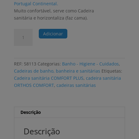
Portugal Continental.
Muito confortável, serve como Cadeira
sanitária e horizontaliza (faz cama).
Quantidade
Adicionar
de
Cadeira
sanitária,
cama
REF:
58113
Categorias:
Banho - Higiene - Cuidados
,
e
Cadeiras de banho, banheira e sanitárias
Etiquetas:
de
Cadeira sanitária COMFORT PLUS
,
cadeira sanitária
conforto
ORTHOS COMFORT
,
cadeiras sanitárias
ORTHOS
COMFORT
Descrição
Descrição