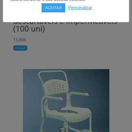
Babetes
Personalizar
ACEITAR
HARTMANN VALAFIT BAND
descartáveis e impermeáveis
(100 uni)
13,80
€
Comprar